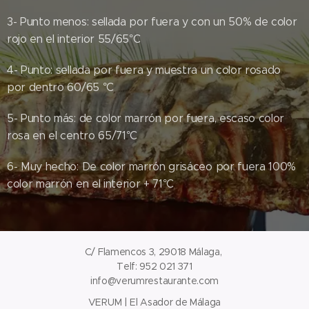
3- Punto menos: sellada por fuera y con un 50% de color
rojo en el interior 55/65°C
4- Punto: sellada por fuera y muestra un color rosado
por dentro 60/65 °C
5- Punto más: de color marrón por fuera, escaso color
rosa en el centro 65/71°C
6- Muy hecho: De color marrón grisáceo por fuera 100%
color marrón en el interior + 71°C
C/ Flamencos 3, 29018 Málaga,
Telf: 952 021 371
info@verumrestaurante.com
VERUM | El Asador de Málaga