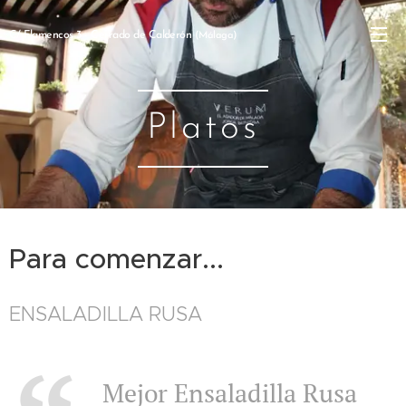
C/ Flamencos 3 - Cerrado de Calderón
(Málaga)
Platos
Para comenzar...
ENSALADILLA RUSA
Mejor Ensaladilla Rusa