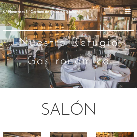
C/ Flamencos 3 - Cerrado de Calderón
(Málaga)
Nuestro Refugio
Gastronómico
SALÓN