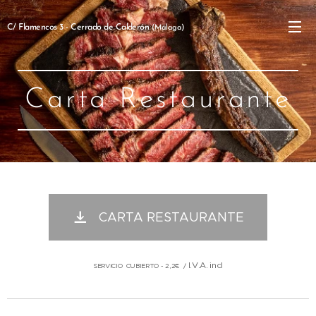
C/ Flamencos 3 - Cerrado de Calderón
(Málaga)
Carta Restaurante
CARTA RESTAURANTE
I.V.A. incl
SERVICIO CUBIERTO - 2,2€ /